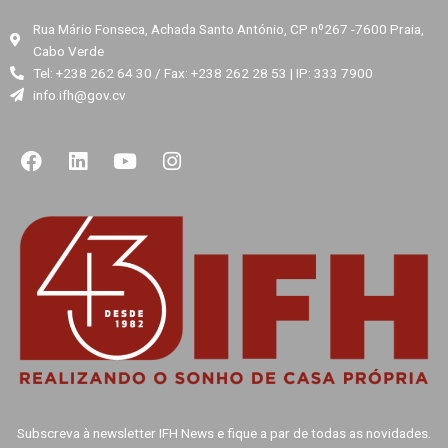
Rua Mário Fonseca, Achada Santo António, CP nº267 -7600 Praia,
Cabo Verde
Tel: +238 262 64 30 / Fax: +238 262 28 53 | IP: 333 7900
info.ifh@gov.cv
F
L
Y
I
a
i
o
n
c
n
u
s
e
k
t
t
b
e
u
a
o
d
b
g
o
i
e
r
k
n
a
m
Subscreva à newsletter IFH News e fique a par de todas as novidades.