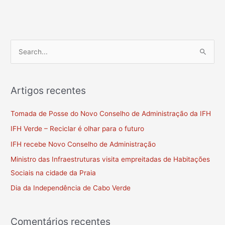
S
e
a
Artigos recentes
r
c
Tomada de Posse do Novo Conselho de Administração da IFH
h
IFH Verde – Reciclar é olhar para o futuro
f
IFH recebe Novo Conselho de Administração
o
Ministro das Infraestruturas visita empreitadas de Habitações
r
Sociais na cidade da Praia
:
Dia da Independência de Cabo Verde
Comentários recentes