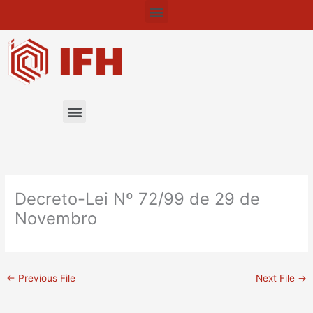
Menu
Skip
to
content
Menu
Decreto-Lei Nº 72/99 de 29 de
Novembro
←
Previous File
Next File
→