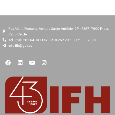
Rua Mário Fonseca, Achada Santo António, CP nº267 -7600 Praia,
Cabo Verde
Tel: +238 262 64 30 / Fax: +238 262 28 53 | IP: 333 7900
info.ifh@gov.cv
F
L
Y
I
a
i
o
n
c
n
u
s
e
k
t
t
b
e
u
a
o
d
b
g
o
i
e
r
k
n
a
m