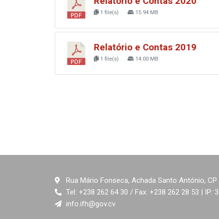
Relatório e Contas 2020
1 file(s)
15.94 MB
Relatório e Contas 2019
1 file(s)
14.00 MB
Rua Mário Fonseca, Achada Santo António, CP 
Tel: +238 262 64 30 / Fax: +238 262 28 53 | IP: 
info.ifh@gov.cv