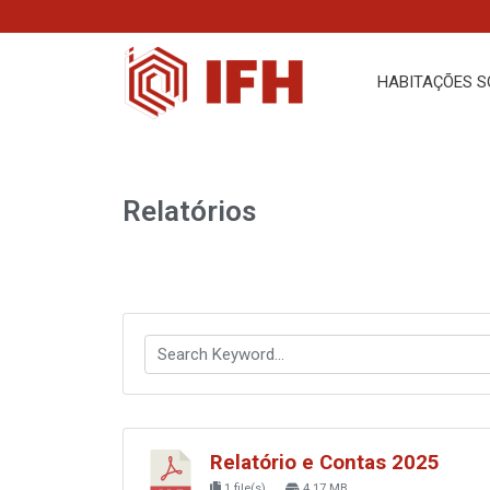
Skip
to
content
HABITAÇÕES S
Relatórios
Relatório e Contas 2025
1 file(s)
4.17 MB