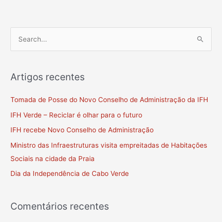
S
e
a
Artigos recentes
r
c
Tomada de Posse do Novo Conselho de Administração da IFH
h
IFH Verde – Reciclar é olhar para o futuro
f
IFH recebe Novo Conselho de Administração
o
Ministro das Infraestruturas visita empreitadas de Habitações
r
Sociais na cidade da Praia
:
Dia da Independência de Cabo Verde
Comentários recentes