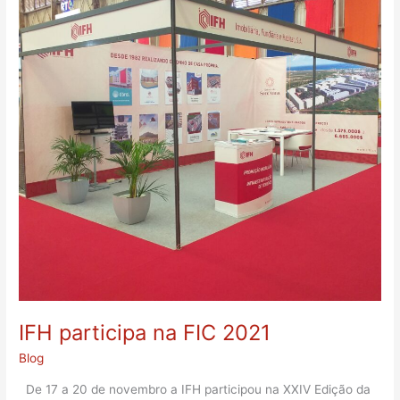
FIC
2021
IFH participa na FIC 2021
Blog
De 17 a 20 de novembro a IFH participou na XXIV Edição da