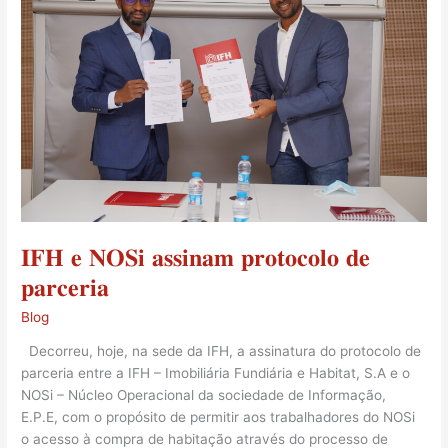
𝐍𝐎𝐒𝐢
𝐚𝐬𝐬𝐢𝐧𝐚𝐦
𝐩𝐫𝐨𝐭𝐨𝐜𝐨𝐥𝐨
𝐝𝐞
𝐩𝐚𝐫𝐜𝐞𝐫𝐢𝐚
𝐈𝐅𝐇 𝐞 𝐍𝐎𝐒𝐢 𝐚𝐬𝐬𝐢𝐧𝐚𝐦 𝐩𝐫𝐨𝐭𝐨𝐜𝐨𝐥𝐨 𝐝𝐞
𝐩𝐚𝐫𝐜𝐞𝐫𝐢𝐚
Blog
Decorreu, hoje, na sede da IFH, a assinatura do protocolo de
parceria entre a IFH – Imobiliária Fundiária e Habitat, S.A e o
NOSi – Núcleo Operacional da sociedade de Informação,
E.P.E, com o propósito de permitir aos trabalhadores do NOSi
o acesso à compra de habitação através do processo de