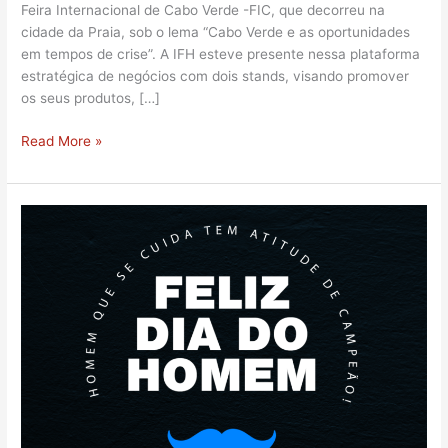
Feira Internacional de Cabo Verde -FIC, que decorreu na
cidade da Praia, sob o lema “Cabo Verde e as oportunidades
em tempos de crise”. A IFH esteve presente nessa plataforma
estratégica de negócios com dois stands, visando promover
os seus produtos, […]
Read More »
Dia
Internacional
do
Homem