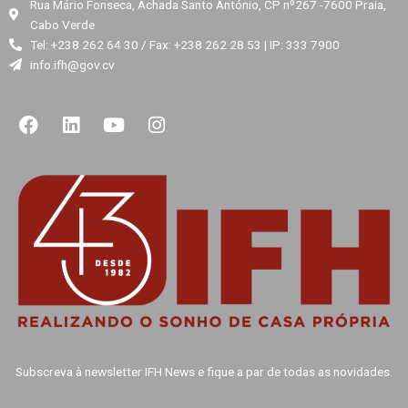
Rua Mário Fonseca, Achada Santo António, CP nº267 -7600 Praia,
Cabo Verde
Tel: +238 262 64 30 / Fax: +238 262 28 53 | IP: 333 7900
info.ifh@gov.cv
F
L
Y
I
a
i
o
n
c
n
u
s
e
k
t
t
b
e
u
a
o
d
b
g
o
i
e
r
k
n
a
m
Subscreva à newsletter IFH News e fique a par de todas as novidades.