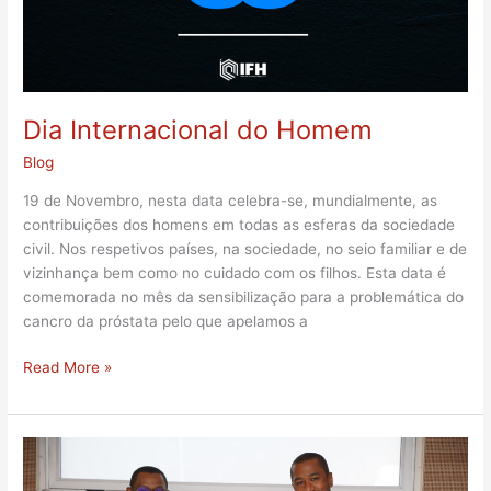
Dia Internacional do Homem
Blog
19 de Novembro, nesta data celebra-se, mundialmente, as
contribuições dos homens em todas as esferas da sociedade
civil. Nos respetivos países, na sociedade, no seio familiar e de
vizinhança bem como no cuidado com os filhos. Esta data é
comemorada no mês da sensibilização para a problemática do
cancro da próstata pelo que apelamos a
Read More »
𝐈𝐅𝐇
𝐞