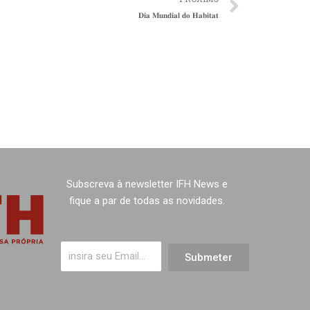
𝐃𝐢𝐚 𝐌𝐮𝐧𝐝𝐢𝐚𝐥 𝐝𝐨 𝐇𝐚𝐛𝐢𝐭𝐚𝐭
Subscreva à newsletter IFH News e
fique a par de todas as novidades.
Submeter