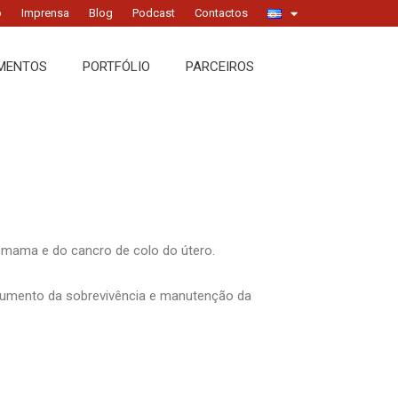
o
Imprensa
Blog
Podcast
Contactos
MENTOS
PORTFÓLIO
PARCEIROS
 mama e do cancro de colo do útero.
 aumento da sobrevivência e manutenção da