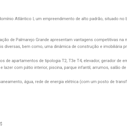
nio Atlântico I, um empreendimento de alto padrão, situado no bair
zação de Palmarejo Grande apresentam vantagens competitivas na m
ais diversas, bem como, uma dinâmica de construção e imobiliária p
ocos de apartamentos de tipologia T2, T3e T4, elevador, gerador d
azer com pátio interior, piscina, parque infantil, arrumos, salão 
 saneamento, água, rede de energia elétrica (com um posto de tran
0$