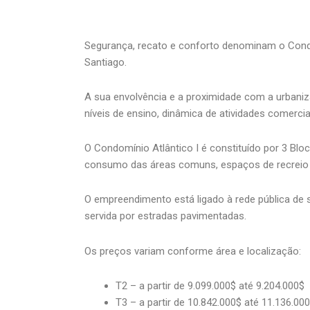
Segurança, recato e conforto denominam o Condomí
Santiago.
A sua envolvência e a proximidade com a urbani
níveis de ensino, dinâmica de atividades comerci
O Condomínio Atlântico I é constituído por 3 Bl
consumo das áreas comuns, espaços de recreio e l
O empreendimento está ligado à rede pública de
servida por estradas pavimentadas.
Os preços variam conforme área e localização:
T2 – a partir de 9.099.000$ até 9.204.000$
T3 – a partir de 10.842.000$ até 11.136.00