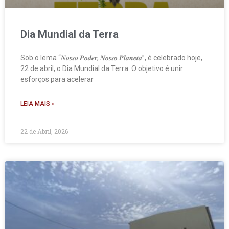
Dia Mundial da Terra
Sob o lema “𝑵𝒐𝒔𝒔𝒐 𝑷𝒐𝒅𝒆𝒓, 𝑵𝒐𝒔𝒔𝒐 𝑷𝒍𝒂𝒏𝒆𝒕𝒂”, é celebrado hoje,
22 de abril, o Dia Mundial da Terra. O objetivo é unir
esforços para acelerar
LEIA MAIS »
22 de Abril, 2026