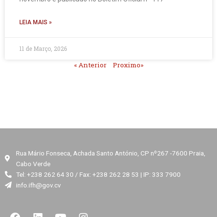
LEIA MAIS »
11 de Março, 2026
« Anterior
Proximo»
Rua Mário Fonseca, Achada Santo António, CP nº267 -7600 Praia,
Cabo Verde
Tel: +238 262 64 30 / Fax: +238 262 28 53 | IP: 333 7900
info.ifh@gov.cv
F
L
Y
I
a
i
o
n