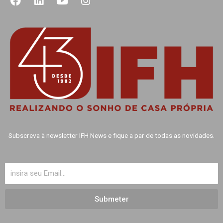
c
n
u
s
e
k
t
t
b
e
u
a
o
d
b
g
o
i
e
r
k
n
a
m
Subscreva à newsletter IFH News e fique a par de todas as novidades.
Submeter