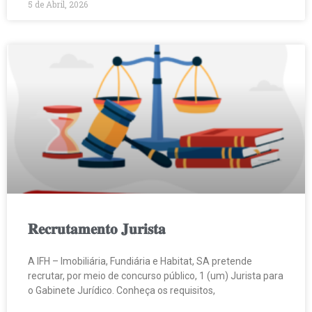
5 de Abril, 2026
𝐑𝐞𝐜𝐫𝐮𝐭𝐚𝐦𝐞𝐧𝐭𝐨 𝐉𝐮𝐫𝐢𝐬𝐭𝐚
A IFH – Imobiliária, Fundiária e Habitat, SA pretende
recrutar, por meio de concurso público, 1 (um) Jurista para
o Gabinete Jurídico. Conheça os requisitos,